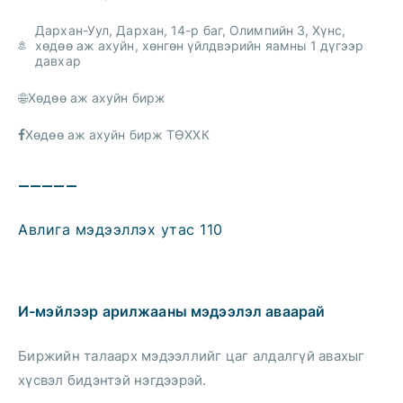
Дархан-Уул, Дархан, 14-р баг, Олимпийн 3, Хүнс,
хөдөө аж ахуйн, хөнгөн үйлдвэрийн яамны 1 дүгээр
давхар
Хөдөө аж ахуйн бирж
Хөдөө аж ахуйн бирж ТӨХХК
—————
Авлига мэдээллэх утас 110
И-мэйлээр арилжааны мэдээлэл аваарай
Биржийн талаарх мэдээллийг цаг алдалгүй авахыг
хүсвэл бидэнтэй нэгдээрэй.