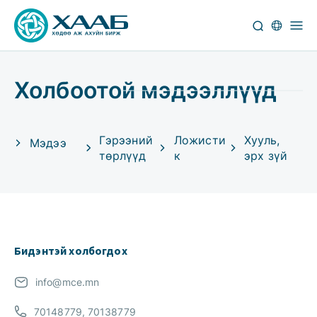
Холбоотой мэдээллүүд
Гэрээний
Ложисти
Хууль,
Мэдээ
төрлүүд
к
эрх зүй
Бидэнтэй холбогдох
info@mce.mn
70148779, 70138779