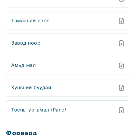
Тэмээний ноос
Завод ноос
Амьд мал
Хүнсний буудай
Тосны ургамал /Рапс/
Форвард