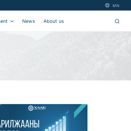
MN
ment
News
About us