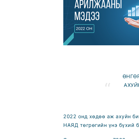
ӨНГӨР
АХУЙ
2022 онд хөдөө аж ахуйн би
НАЯД төгрөгийн үнэ бүхий б