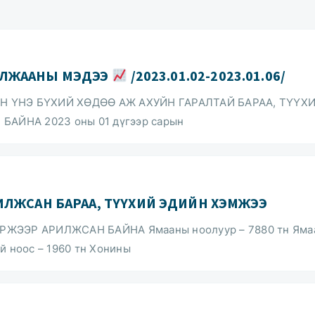
ИЛЖААНЫ МЭДЭЭ
/2023.01.02-2023.01.06/
Н ҮНЭ БҮХИЙ ХӨДӨӨ АЖ АХУЙН ГАРАЛТАЙ БАРАА, ТҮҮХ
АЙНА 2023 оны 01 дүгээр сарын
ИЛЖСАН БАРАА, ТҮҮХИЙ ЭДИЙН ХЭМЖЭЭ
ИРЖЭЭР АРИЛЖСАН БАЙНА Ямааны ноолуур – 7880 тн Яма
й ноос – 1960 тн Хонины