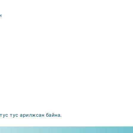
н
 тус тус арилжсан байна.