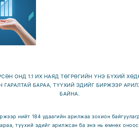
СӨН ОНД 1.1 ИХ НАЯД ТӨГРӨГИЙН ҮНЭ БҮХИЙ ХӨ
Н ГАРАЛТАЙ БАРАА, ТҮҮХИЙ ЭДИЙГ БИРЖЭЭР АРИ
БАЙНА.
ржээр нийт 184 удаагийн арилжаа зохион байгуулагд
араа, түүхий эдийг арилжсан ба энэ нь өмнөх оноос