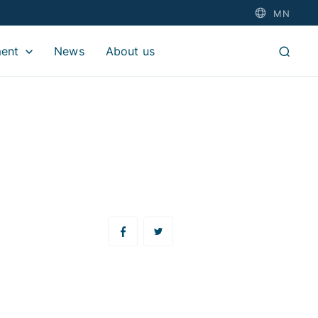
MN
ment
News
About us