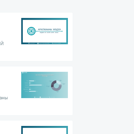
ИЙ
аны