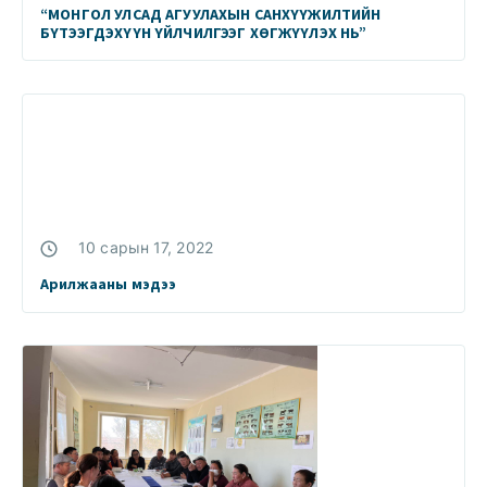
“МОНГОЛ УЛСАД АГУУЛАХЫН САНХҮҮЖИЛТИЙН
БҮТЭЭГДЭХҮҮН ҮЙЛЧИЛГЭЭГ ХӨГЖҮҮЛЭХ НЬ”
10 сарын 17, 2022
Арилжааны мэдээ