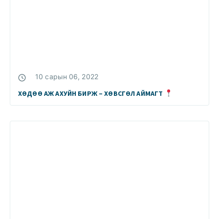
10 сарын 06, 2022
ХӨДӨӨ АЖ АХУЙН БИРЖ – ХӨВСГӨЛ АЙМАГТ