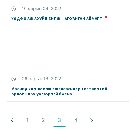
10 сарын 06, 2022
ХӨДӨӨ АЖ АХУЙН БИРЖ – АРХАНГАЙ АЙМАГТ
06 сарын 16, 2022
Малчид хоршоолж ажилласнаар тогтвортой
орлогын эх үүсвэртэй болно.
1
2
3
4