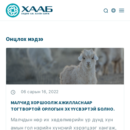
Онцлох мэдээ
06 сарын 16, 2022
МАЛЧИД ХОРШООЛЖ АЖИЛЛАСНААР
ТОГТВОРТОЙ ОРЛОГЫН ЭХ ҮҮСВЭРТЭЙ БОЛНО.
Малчдын нөр их хөдөлмөрийн үр дүнд хүн
амын гол нэрийн хүнсний хэрэгцээг хангаж,