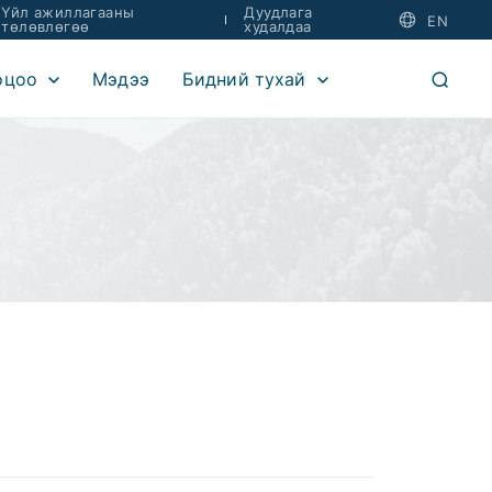
Үйл ажиллагааны
Дуудлага
EN
төлөвлөгөө
худалдаа
оцоо
Мэдээ
Бидний тухай