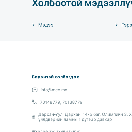
Холбоотой мэдээллү
Мэдээ
Гэр
Бидэнтэй холбогдох
info@mce.mn
70148779, 70138779
Дархан-Уул, Дархан, 14-р баг, Олимпийн 3, Х
үйлдвэрийн яамны 1 дүгээр давхар
Хөдөө аж ахуйн бирж