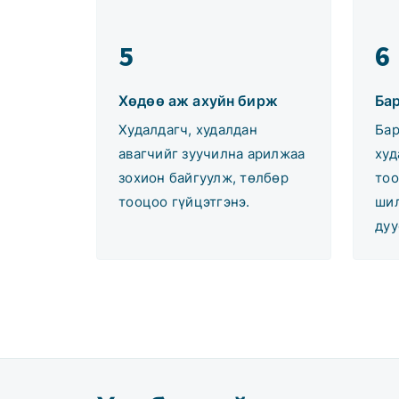
5
6
Хөдөө аж ахуйн бирж
Ба
Худалдагч, худалдан
Бар
авагчийг зуучилна арилжаа
худ
зохион байгуулж, төлбөр
тоо
тооцоо гүйцэтгэнэ.
шил
дуу