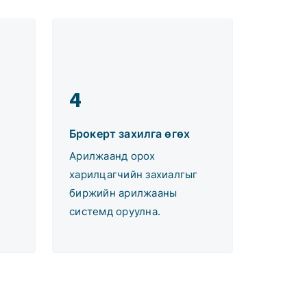
4
Брокерт захилга өгөх
Арилжаанд орох
харилцагчийн захиалгыг
биржийн арилжааны
системд оруулна.