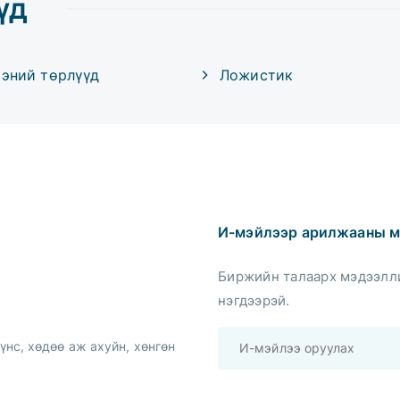
үд
ээний төрлүүд
Ложистик
И-мэйлээр арилжааны м
Биржийн талаарх мэдээлли
нэгдээрэй.
үнс, хөдөө аж ахуйн, хөнгөн