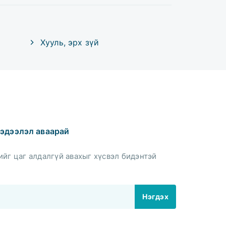
Хууль, эрх зүй
эдээлэл аваарай
йг цаг алдалгүй авахыг хүсвэл бидэнтэй