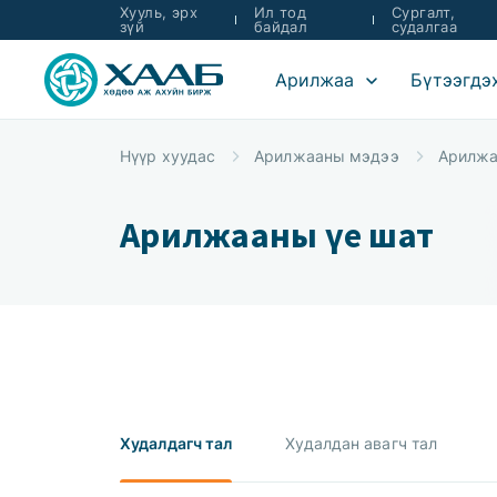
Хууль, эрх
Ил тод
Сургалт,
зүй
байдал
судалгаа
Арилжаа
Бүтээгдэ
Нүүр хуудас
Арилжааны мэдээ
Арилжа
Арилжааны үе шат
Худалдагч тал
Худалдан авагч тал