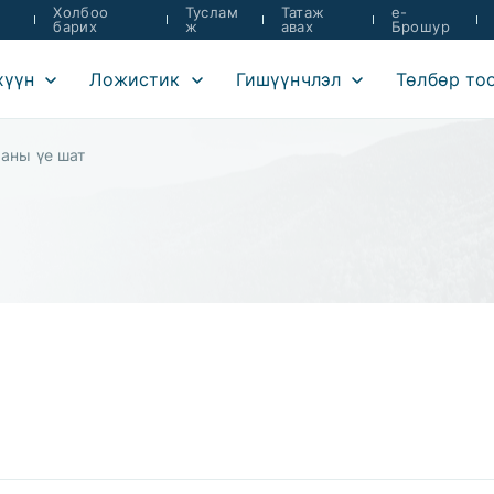
Холбоо
Туслам
Татаж
e-
барих
ж
авах
Брошур
хүүн
Ложистик
Гишүүнчлэл
Төлбөр то
аны үе шат