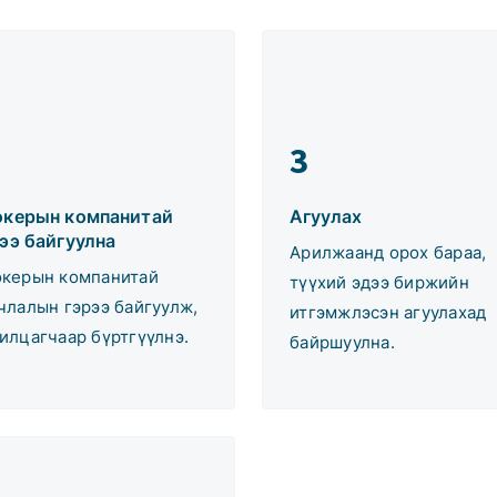
3
окерын компанитай
Агуулах
ээ байгуулна
Арилжаанд орох бараа,
керын компанитай
түүхий эдээ биржийн
члалын гэрээ байгуулж,
итгэмжлэсэн агуулахад
илцагчаар бүртгүүлнэ.
байршуулна.