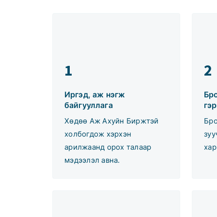
1
2
Иргэд, аж нэгж
Бр
байгууллага
гэр
Хөдөө Аж Ахуйн Биржтэй
Бро
холбогдож хэрхэн
зуу
арилжаанд орох талаар
хар
мэдээлэл авна.