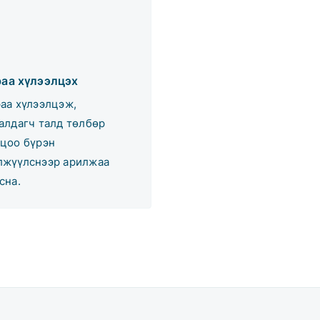
раа хүлээлцэх
аа хүлээлцэж,
алдагч талд төлбөр
цоо бүрэн
жүүлснээр арилжаа
сна.