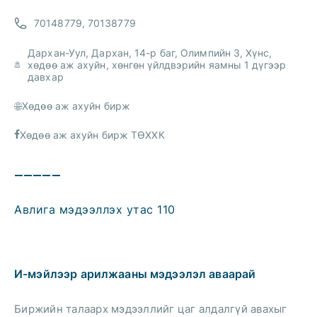
70148779, 70138779
Дархан-Уул, Дархан, 14-р баг, Олимпийн 3, Хүнс,
хөдөө аж ахуйн, хөнгөн үйлдвэрийн яамны 1 дүгээр
давхар
Хөдөө аж ахуйн бирж
Хөдөө аж ахуйн бирж ТӨХХК
—————
Авлига мэдээллэх утас 110
И-мэйлээр арилжааны мэдээлэл аваарай
Биржийн талаарх мэдээллийг цаг алдалгүй авахыг