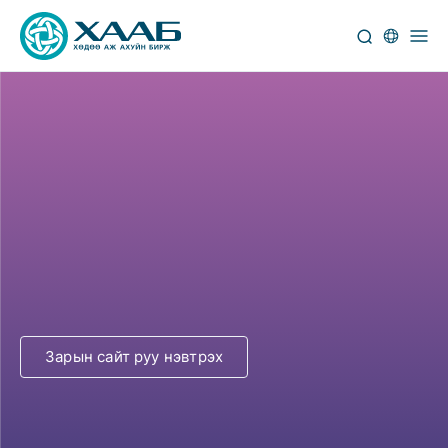
Дуудлага худалдаанд оролцох