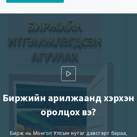
Биржийн арилжаанд хэрхэн
оролцох вэ?
Бирж нь Монгол Улсын нутаг дэвсгэрт бараа,