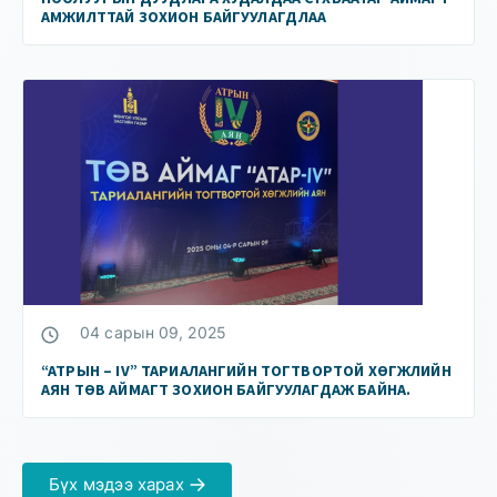
АМЖИЛТТАЙ ЗОХИОН БАЙГУУЛАГДЛАА
04 сарын 09, 2025
“АТРЫН – IV” ТАРИАЛАНГИЙН ТОГТВОРТОЙ ХӨГЖЛИЙН
АЯН ТӨВ АЙМАГТ ЗОХИОН БАЙГУУЛАГДАЖ БАЙНА.
Бүх мэдээ харах