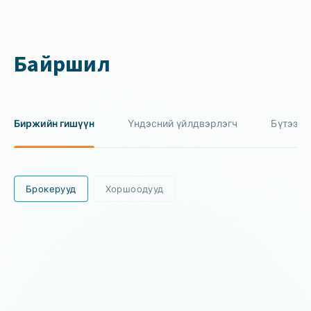
Байршил
Биржийн гишүүн
Үндэсний үйлдвэрлэгч
Бүтээгд
Брокерууд
Хоршоодууд