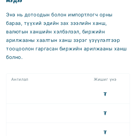
Энэ нь дотоодын болон импортлогч орны
бараа, түүхий эдийн зах зээлийн ханш,
валютын ханшийн хэлбэлзэл, биржийн
арилжааны хаалтын ханш зэрэг үзүүлэлтээр
тооцоолон гаргасан биржийн арилжааны ханш
болно.
Ангилал
Жишиг үнэ
₮
₮
₮