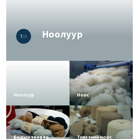
Ноолуур
1
/4
Ноолуур
Ноос
Бодын хөөвөр
Тэмээний ноос