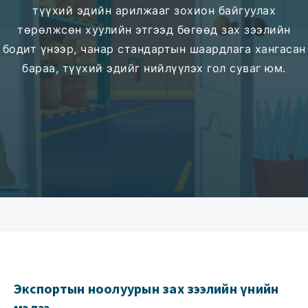
түүхий эдийн арилжааг зохион байгуулах
төрөлжсөн хуулийн этгээд бөгөөд зах зээлийн
бодит үнээр, чанар стандартын шаардлага хангасан
бараа, түүхий эдийг нийлүүлэх гол суваг юм.
Экспортын ноолуурын зах зээлийн үнийн
мэдээ