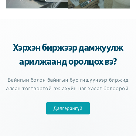
Хэрхэн биржээр дамжуулж
арилжаанд оролцох вэ?
Байнгын болон байнгын бус гишүүнээр биржид
элсэн тогтвортой аж ахуйн нэг хэсэг болоорой.
Дэлгэрэнгүй