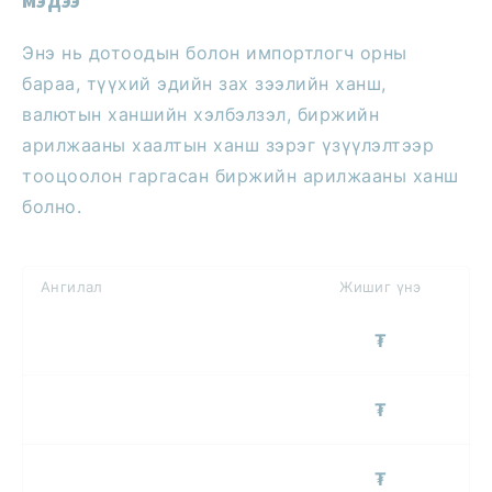
Энэ нь дотоодын болон импортлогч орны
бараа, түүхий эдийн зах зээлийн ханш,
валютын ханшийн хэлбэлзэл, биржийн
арилжааны хаалтын ханш зэрэг үзүүлэлтээр
тооцоолон гаргасан биржийн арилжааны ханш
болно.
Ангилал
Жишиг үнэ
₮
₮
₮