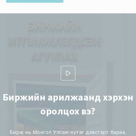
Биржийн арилжаанд хэрхэн
оролцох вэ?
Бирж нь Монгол Улсын нутаг дэвсгэрт бараа,