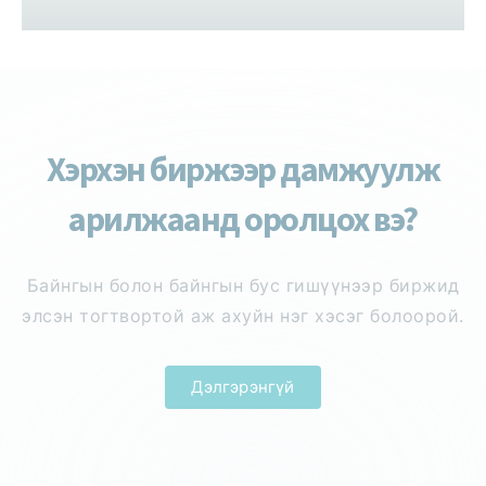
Хэрхэн биржээр дамжуулж
арилжаанд оролцох вэ?
Байнгын болон байнгын бус гишүүнээр биржид
элсэн тогтвортой аж ахуйн нэг хэсэг болоорой.
Дэлгэрэнгүй