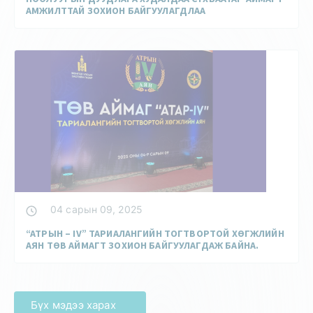
АМЖИЛТТАЙ ЗОХИОН БАЙГУУЛАГДЛАА
04 сарын 09, 2025
“АТРЫН – IV” ТАРИАЛАНГИЙН ТОГТВОРТОЙ ХӨГЖЛИЙН
АЯН ТӨВ АЙМАГТ ЗОХИОН БАЙГУУЛАГДАЖ БАЙНА.
Бүх мэдээ харах