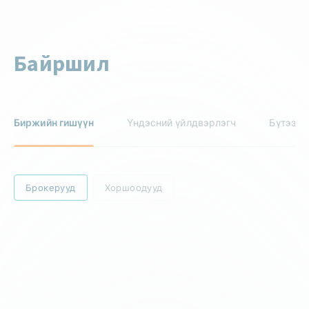
Байршил
Биржийн гишүүн
Үндэсний үйлдвэрлэгч
Бүтээгд
Брокерууд
Хоршоодууд