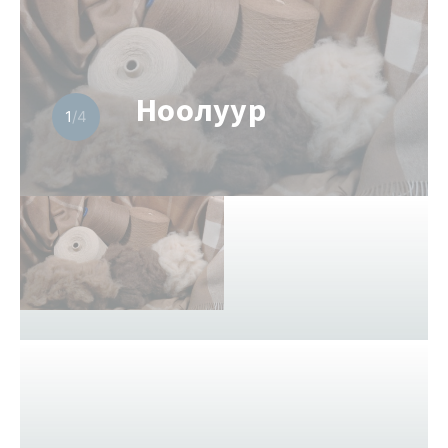
Ноолуур
1
/4
Ноолуур
Ноос
Бодын хөөвөр
Тэмээний ноос