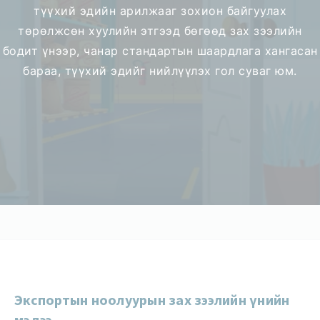
түүхий эдийн арилжааг зохион байгуулах
төрөлжсөн хуулийн этгээд бөгөөд зах зээлийн
бодит үнээр, чанар стандартын шаардлага хангасан
бараа, түүхий эдийг нийлүүлэх гол суваг юм.
Экспортын ноолуурын зах зээлийн үнийн
мэдээ