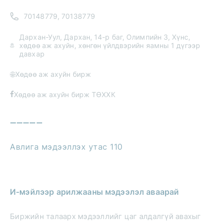
70148779, 70138779
Дархан-Уул, Дархан, 14-р баг, Олимпийн 3, Хүнс,
хөдөө аж ахуйн, хөнгөн үйлдвэрийн яамны 1 дүгээр
давхар
Хөдөө аж ахуйн бирж
Хөдөө аж ахуйн бирж ТӨХХК
—————
Авлига мэдээллэх утас 110
И-мэйлээр арилжааны мэдээлэл аваарай
Биржийн талаарх мэдээллийг цаг алдалгүй авахыг