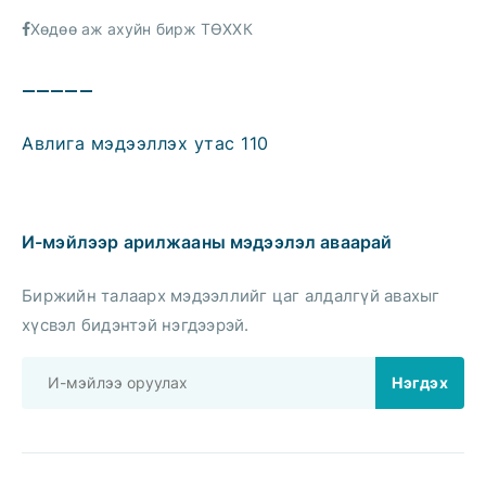
Хөдөө аж ахуйн бирж ТӨХХК
—————
Авлига мэдээллэх утас 110
И-мэйлээр арилжааны мэдээлэл аваарай
Биржийн талаарх мэдээллийг цаг алдалгүй авахыг
хүсвэл бидэнтэй нэгдээрэй.