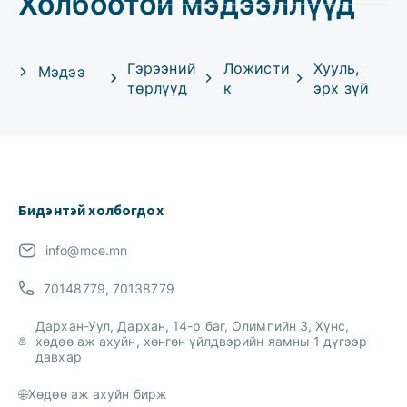
Холбоотой мэдээллүүд
Гэрээний
Ложисти
Хууль,
Мэдээ
төрлүүд
к
эрх зүй
Бидэнтэй холбогдох
info@mce.mn
70148779, 70138779
Дархан-Уул, Дархан, 14-р баг, Олимпийн 3, Хүнс,
хөдөө аж ахуйн, хөнгөн үйлдвэрийн яамны 1 дүгээр
давхар
Хөдөө аж ахуйн бирж