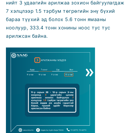
нийт 3 удаагийн арилжаа зохион байгуулагдаж
7 хэлцлээр 1.5 тэрбум төгрөгийн энү бүхий
бараа түүхий эд болох 5.6 тонн ямааны
ноолуур, 333.4 тонн хонины ноос тус тус
арилжсан байна.