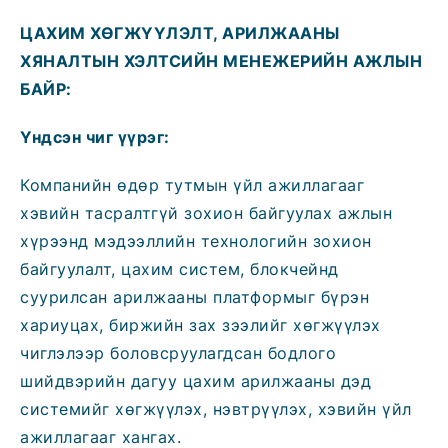
ЦАХИМ ХӨГЖҮҮЛЭ
Л
Т, АРИЛЖААНЫ
ХЯНАЛТЫН ХЭЛТСИЙН МЕНЕЖЕРИЙН
АЖЛЫН
БАЙР:
Үндсэн чиг үүрэг:
Компанийн өдөр тутмын үйл ажиллагааг
хэвийн тасралтгүй зохион байгуулах ажлын
хүрээнд мэдээллийн технологийн зохион
байгуулалт, цахим систем, блокчейнд
суурилсан арилжааны платформыг бүрэн
хариуцах, биржийн зах зээлийг хөгжүүлэх
чиглэлээр боловсруулагдсан бодлого
шийдвэрийн дагуу цахим арилжааны дэд
системийг хөгжүүлэх, нэвтрүүлэх, хэвийн үйл
ажиллагааг хангах.