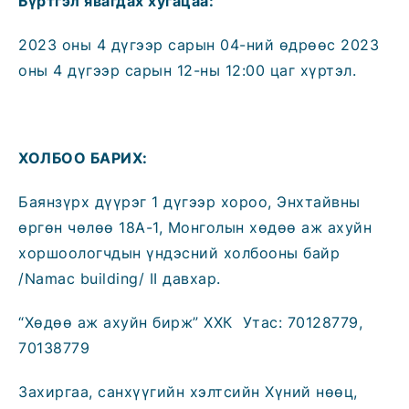
Бүртгэл явагдах хугацаа:
2023 оны 4 дүгээр сарын 04-ний өдрөөс 2023
оны 4 дүгээр сарын 12-ны 12:00 цаг хүртэл.
ХОЛБОО БАРИХ:
Баянзүрх дүүрэг 1 дүгээр хороо, Энхтайвны
өргөн чөлөө 18А-1, Монголын хөдөө аж ахуйн
хоршоологчдын үндэсний холбооны байр
/Namac building/ II давхар.
“Хөдөө аж ахуйн бирж” ХХК Утас: 70128779,
70138779
Захиргаа, санхүүгийн хэлтсийн Хүний нөөц,