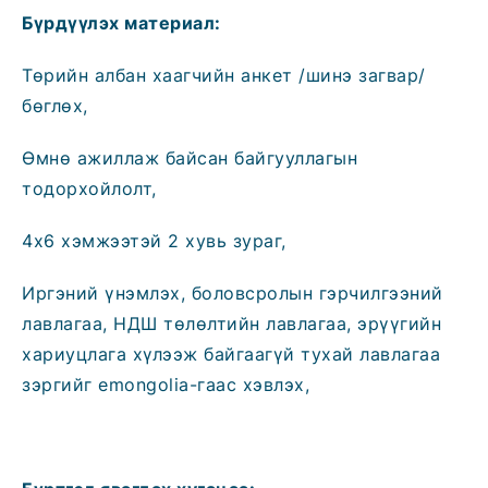
Бүрдүүлэх материал:
Төрийн албан хаагчийн анкет /шинэ загвар/
бөглөх,
Өмнө ажиллаж байсан байгууллагын
тодорхойлолт,
4х6 хэмжээтэй 2 хувь зураг,
Иргэний үнэмлэх, боловсролын гэрчилгээний
лавлагаа, НДШ төлөлтийн лавлагаа, эрүүгийн
хариуцлага хүлээж байгаагүй тухай лавлагаа
зэргийг emongolia-гаас хэвлэх,