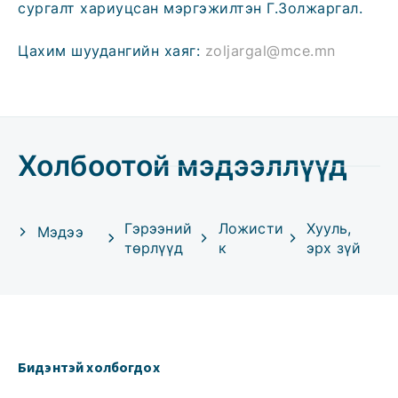
сургалт хариуцсан мэргэжилтэн Г.Золжаргал.
Цахим шуудангийн хаяг:
zoljargal@mce.mn
Холбоотой мэдээллүүд
Гэрээний
Ложисти
Хууль,
Мэдээ
төрлүүд
к
эрх зүй
Бидэнтэй холбогдох