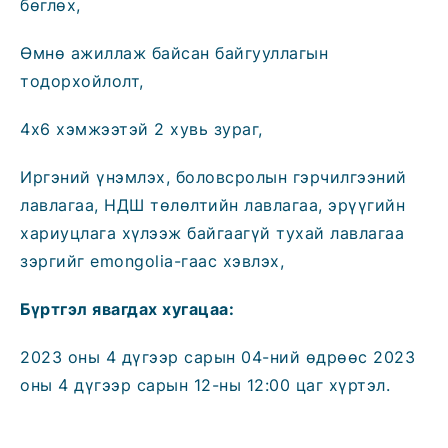
бөглөх,
Өмнө ажиллаж байсан байгууллагын
тодорхойлолт,
4х6 хэмжээтэй 2 хувь зураг,
Иргэний үнэмлэх, боловсролын гэрчилгээний
лавлагаа, НДШ төлөлтийн лавлагаа, эрүүгийн
хариуцлага хүлээж байгаагүй тухай лавлагаа
зэргийг emongolia-гаас хэвлэх,
Бүртгэл явагдах хугацаа:
2023 оны 4 дүгээр сарын 04-ний өдрөөс 2023
оны 4 дүгээр сарын 12-ны 12:00 цаг хүртэл.