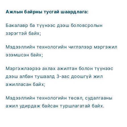
Ажлын байрны
тусгай
шаардлага:
Бакалавр ба түүнээс дээш боловсролын
зэрэгтэй байх;
Мэдээллийн технологийн чиглэлээр мэргэжил
эзэмшсэн байх;
Мэргэжлээрээ ахлах ажилтан болон түүнээс
дээш албан тушаалд 3-аас доошгүй жил
ажилласан байх;
Мэдээллийн технологийн төсөл, судалгааны
ажил удирдаж байсан туршлагатай байх.