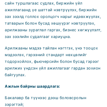
сайн туршлагаас судлах, биржийн үйл
ажиллагаанд үе шаттай нэвтрүүлэх, биржийн
зах зээлд голлох оролцогч нарыг идэвхжүүлэх,
татварын болон бусад хөшүүрэг нэвтрүүлэх,
арилжааны зураглал гаргах, бизнес хөгжүүлэлт,
зах зээлийн судалгааг хариуцна.
Арилжааны мэдээ тайлан нэгтгэх, үнэ тооцох
мэдээлэх, гэрээний стандарт нөхцөлийг
тодорхойлох, фьючерсийн болон бусад гэрээг
арилжих үндсэн үйл ажиллагааг гардан зохион
байгуулах.
Ажлын байрны шаардлага:
Бакалавр ба түүнээс дээш боловсролын
зэрэгтэй;