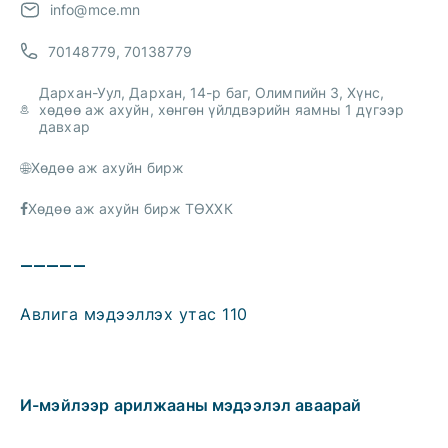
info@mce.mn
70148779, 70138779
Дархан-Уул, Дархан, 14-р баг, Олимпийн 3, Хүнс,
хөдөө аж ахуйн, хөнгөн үйлдвэрийн яамны 1 дүгээр
давхар
Хөдөө аж ахуйн бирж
Хөдөө аж ахуйн бирж ТӨХХК
—————
Авлига мэдээллэх утас 110
И-мэйлээр арилжааны мэдээлэл аваарай