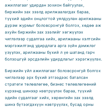
ажиллагааг удирдан зохион байгуулах,
биржийн зах зээлд арилжаалагдах бараа,
түүхий эдийн онцлогтой уялдуулан арилжааны
дүрэм журмыг боловсронгуй болгох, хөдөө аж
ахуйн биржийн зах зээлийг хөгжүүлэх
чиглэлээр судалгаа хийх, арилжааны хэлтсийн
мэргэжилтэнд удирдлага арга зүйн дэмжлэг
үзүүлэх, арилжааны бүхий л үе шатанд гарч
болзошгүй эрсдэлийн удирдлагыг хэрэгжүүлэх.
Биржийн үйл ажиллагааг боловсронгуй болгох
чиглэлээр эрх бүхий этгээдээс баталсан
стратеги төлөвлөгөө, бизнес төлөвлөгөөний
хүрээнд шинээр нэвтрүүлэх бараа, түүхий
эдийн судалгааг хийх, хөрөнгийн зах зээлд
шинэ бүтээгдэхүүн нэвтрүүлэх, бусад орны