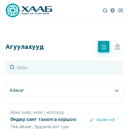
Агуулахууд
Аймаг
Арьс шир, ноос, ноолуур
Өндөр сант тахилга хоршоо
Идэвхтэй
Төв аймаг, Эрдэнэсэнт сум