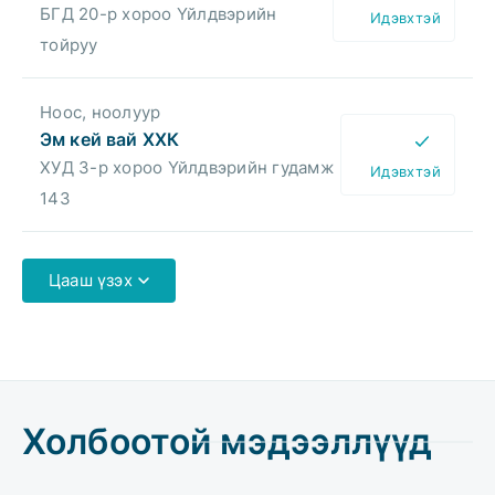
БГД 20-р хороо Үйлдвэрийн
Идэвхтэй
тойруу
Ноос, ноолуур
Эм кей вай ХХК
ХУД 3-р хороо Үйлдвэрийн гудамж
Идэвхтэй
143
Цааш үзэх
Холбоотой мэдээллүүд