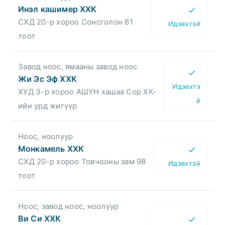
Инэл кашимер ХХК
СХД 20-р хороо Сонсголон 61
Идэвхтэй
тоот
Завод ноос, ямааны завод ноос
Жи Эс Эф ХХК
Идэвхтэ
ХУД 3-р хороо АШҮН хашаа Сор ХК-
й
ийн урд жигүүр
Ноос, ноолуур
Монкамель ХХК
СХД 20-р хороо Товчооны зам 98
Идэвхтэй
тоот
Ноос, завод ноос, ноолуур
Ви Си ХХК