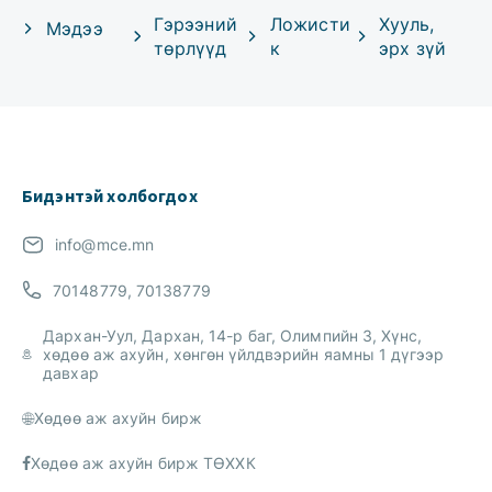
Гэрээний
Ложисти
Хууль,
Мэдээ
төрлүүд
к
эрх зүй
Бидэнтэй холбогдох
info@mce.mn
70148779, 70138779
Дархан-Уул, Дархан, 14-р баг, Олимпийн 3, Хүнс,
хөдөө аж ахуйн, хөнгөн үйлдвэрийн яамны 1 дүгээр
давхар
Хөдөө аж ахуйн бирж
Хөдөө аж ахуйн бирж ТӨХХК