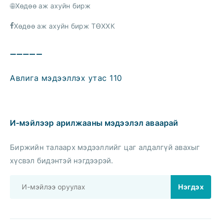
Хөдөө аж ахуйн бирж
Хөдөө аж ахуйн бирж ТӨХХК
—————
Авлига мэдээллэх утас 110
И-мэйлээр арилжааны мэдээлэл аваарай
Биржийн талаарх мэдээллийг цаг алдалгүй авахыг
хүсвэл бидэнтэй нэгдээрэй.