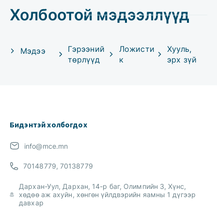
Холбоотой мэдээллүүд
Гэрээний
Ложисти
Хууль,
Мэдээ
төрлүүд
к
эрх зүй
Бидэнтэй холбогдох
info@mce.mn
70148779, 70138779
Дархан-Уул, Дархан, 14-р баг, Олимпийн 3, Хүнс,
хөдөө аж ахуйн, хөнгөн үйлдвэрийн яамны 1 дүгээр
давхар