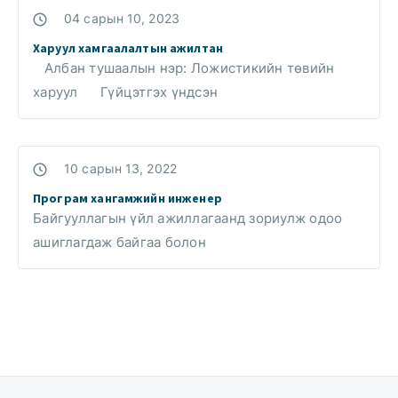
04 сарын 10, 2023
Харуул хамгаалалтын ажилтан
Албан тушаалын нэр: Ложистикийн төвийн
харуул Гүйцэтгэх үндсэн
10 сарын 13, 2022
Програм хангамжийн инженер
Байгууллагын үйл ажиллагаанд зориулж одоо
ашиглагдаж байгаа болон