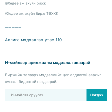
Хөдөө аж ахуйн бирж
Хөдөө аж ахуйн бирж ТӨХХК
—————
Авлига мэдээллэх утас 110
И-мэйлээр арилжааны мэдээлэл аваарай
Биржийн талаарх мэдээллийг цаг алдалгүй авахыг
хүсвэл бидэнтэй нэгдээрэй.