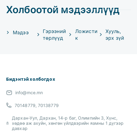
Холбоотой мэдээллүүд
Гэрээний
Ложисти
Хууль,
Мэдээ
төрлүүд
к
эрх зүй
Бидэнтэй холбогдох
info@mce.mn
70148779, 70138779
Дархан-Уул, Дархан, 14-р баг, Олимпийн 3, Хүнс,
хөдөө аж ахуйн, хөнгөн үйлдвэрийн яамны 1 дүгээр
давхар