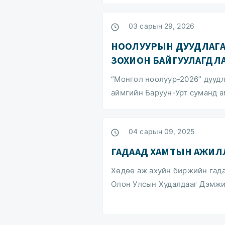
03 сарын 29, 2026
НООЛУУРЫН ДУУДЛАГА 
ЗОХИОН БАЙГУУЛАГДЛ
“Монгол ноолуур-2026” дуудла
аймгийн Баруун-Урт суманд а
04 сарын 09, 2025
ГАДААД ХАМТЫН АЖИЛ
Хөдөө аж ахуйн биржийн гад
Олон Улсын Худалдааг Дэмжи