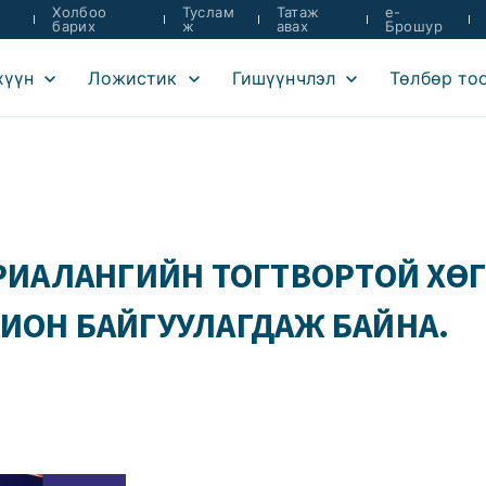
Холбоо
Туслам
Татаж
e-
барих
ж
авах
Брошур
хүүн
Ложистик
Гишүүнчлэл
Төлбөр то
ТАРИАЛАНГИЙН ТОГТВОРТОЙ Х
ХИОН БАЙГУУЛАГДАЖ БАЙНА.