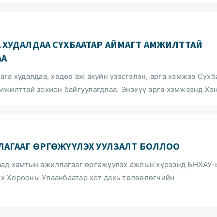
ХУДАЛДАА СҮХБААТАР АЙМАГТ АМЖИЛТТАЙ
АА
га худалдаа, хөдөө аж ахуйн үзэсгэлэн, арга хэмжээ Сүхб
мжилттай зохион байгуулагдлаа. Энэхүү арга хэмжээнд Хэн
ЛАГААГ ӨРГӨЖҮҮЛЭХ УУЛЗАЛТ БОЛЛОО
аад хамтын ажиллагааг өргөжүүлэх ажлын хүрээнд БНХАУ-
х Хорооны Улаанбаатар хот дахь төлөөлөгчийн