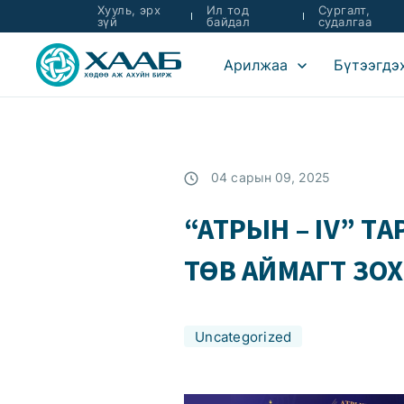
Хууль, эрх
Ил тод
Сургалт,
зүй
байдал
судалгаа
Арилжаа
Бүтээгдэ
04 сарын 09, 2025
“АТРЫН – IV” 
ТӨВ АЙМАГТ ЗО
Uncategorized