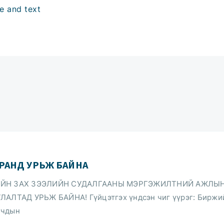
РАНД УРЬЖ БАЙНА
ЙН ЗАХ ЗЭЭЛИЙН СУДАЛГААНЫ МЭРГЭЖИЛТНИЙ АЖЛЫ
ЛТАД УРЬЖ БАЙНА! Гүйцэтгэх үндсэн чиг үүрэг: Биржи
гчдын