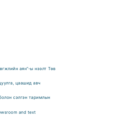
өгжлийн аян”-ы нээлт Төв
цуулга, цаашид авч
болон сэлгэн таримлын