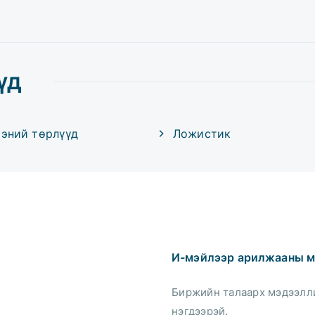
үд
ээний төрлүүд
Ложистик
И-мэйлээр арилжааны м
Биржийн талаарх мэдээлли
нэгдээрэй.