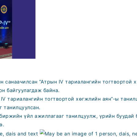
н санаачилсан “Атрын IV тариалангийн тогтвортой х
н байгуулагдаж байна.
 IV тариалангийн тогтвортой хөгжлийн аян”-ы танил
г танилцуулсан.
биржийн үйл ажиллагааг танилцуулж, үрийн буудай 
ө.