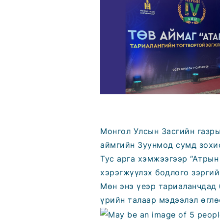
Монгол Улсын Засгийн газры
аймгийн Зуунмод сумд зохио
Тус арга хэмжээгээр “Атрын
хэрэгжүүлэх бодлого зэргий
Мөн энэ үеэр тариаланчдад 
үрийн талаар мэдээлэл өглө