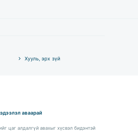
Хууль, эрх зүй
эдээлэл аваарай
йг цаг алдалгүй авахыг хүсвэл бидэнтэй