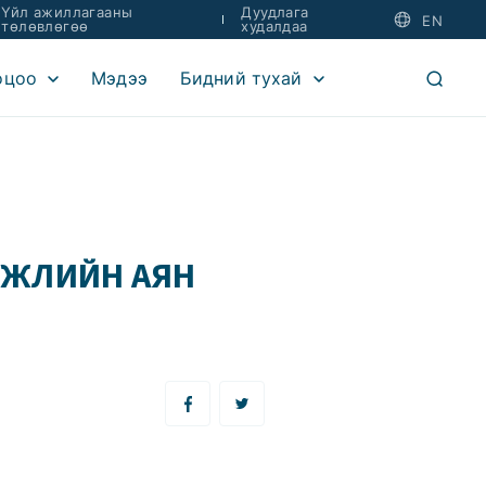
Үйл ажиллагааны
Дуудлага
EN
төлөвлөгөө
худалдаа
оцоо
Мэдээ
Бидний тухай
ӨГЖЛИЙН АЯН