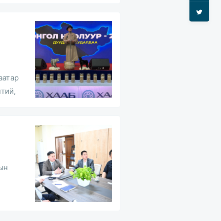
аатар
тий,
ын