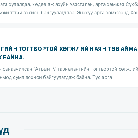
га худалдаа, хөдөө аж ахуйн үзэсгэлэн, арга хэмжээ Сүхб
мжилттай зохион байгуулагдлаа. Энэхүү арга хэмжээнд Хэн
АНГИЙН ТОГТВОРТОЙ ХӨГЖЛИЙН АЯН ТӨВ АЙМА
 БАЙНА.
 санаачилсан “Атрын IV тариалангийн тогтвортой хөгжли
нмод сумд зохион байгуулагдаж байна. Тус арга
үд