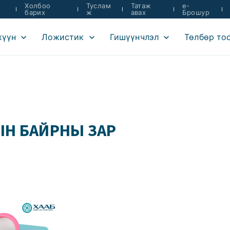
Холбоо
Туслам
Татаж
e-
барих
ж
авах
Брошур
хүүн
Ложистик
Гишүүнчлэл
Төлбөр то
ЫН БАЙРНЫ ЗАР