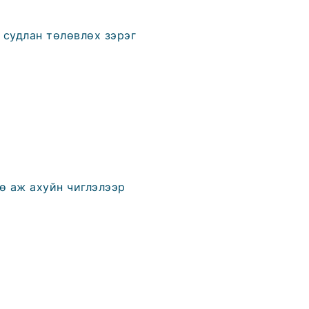
 судлан төлөвлөх зэрэг
өө аж ахуйн чиглэлээр