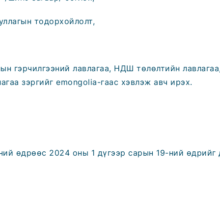
уллагын тодорхойлолт,
ын гэрчилгээний лавлагаа, НДШ төлөлтийн лавлагаа
агаа зэргийг emongolia-гаас хэвлэж авч ирэх.
-ний өдрөөс 2024 оны 1 дүгээр сарын 19-ний өдрийг 