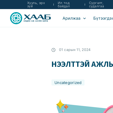
Хууль, эрх
Ил тод
Сургалт,
зүй
байдал
судалгаа
Арилжаа
Бүтээгдэ
01 сарын 11, 2024
НЭЭЛТТЭЙ АЖЛ
Uncategorized