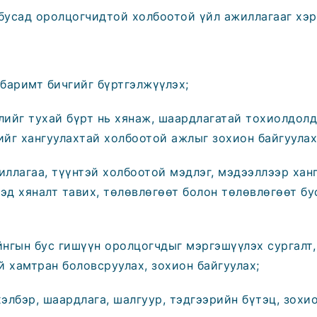
усад оролцогчидтой холбоотой үйл ажиллагааг хэр
баримт бичгийг бүртгэлжүүлэх;
ийг тухай бүрт нь хянаж, шаардлагатай тохиолдолд 
йг хангуулахтай холбоотой ажлыг зохион байгуулах
ллагаа, түүнтэй холбоотой мэдлэг, мэдээллээр хан
хэд хяналт тавих, төлөвлөгөөт болон төлөвлөгөөт бу
нгын бус гишүүн оролцогчдыг мэргэшүүлэх сургалт,
й хамтран боловсруулах, зохион байгуулах;
элбэр, шаардлага, шалгуур, тэдгээрийн бүтэц, зохи