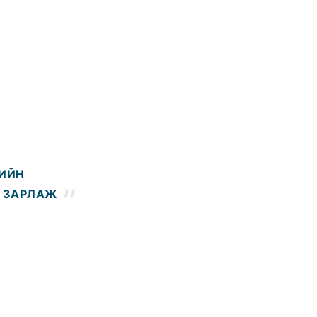
ИЙН
Т
ЗАРЛА
Ж