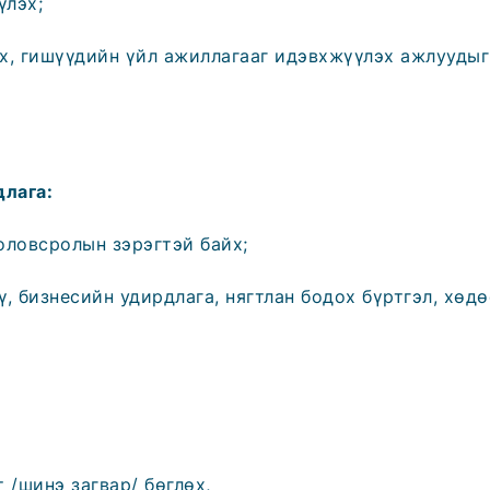
үлэх;
х, гишүүдийн үйл ажиллагааг идэвхжүүлэх ажлуудыг
лага:
оловсролын зэрэгтэй байх;
үү, бизнесийн удирдлага, нягтлан бодох бүртгэл, хөд
 /шинэ загвар/ бөглөх,