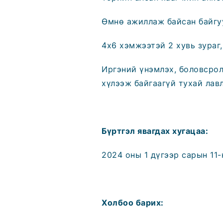
Өмнө ажиллаж байсан байгу
4х6 хэмжээтэй 2 хувь зураг,
Иргэний үнэмлэх, боловсрол
хүлээж байгаагүй тухай лавл
Бүртгэл явагдах хугацаа:
2024 оны 1 дүгээр сарын 11
Холбоо барих: