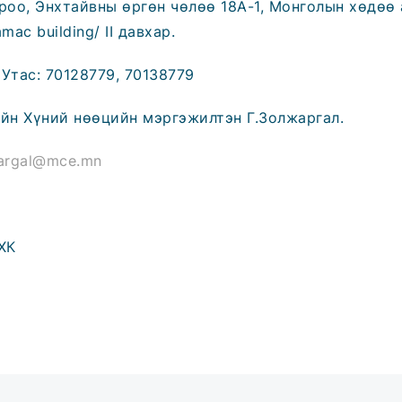
ороо, Энхтайвны өргөн чөлөө 18А-1, Монголын хөдө
ac building/ II давхар.
Утас: 70128779, 70138779
ийн Хүний нөөцийн мэргэжилтэн Г.Золжаргал.
jargal@mce.mn
ХК