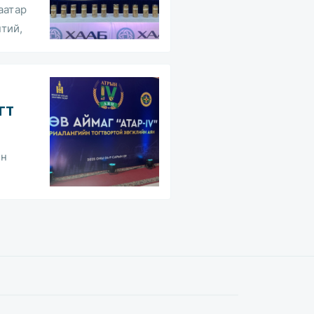
аатар
тий,
ГТ
йн