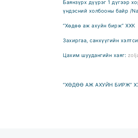
Баянзүрх дүүрэг 1 дүгээр х
үндэсний холбооны байр /Nam
“Хөдөө аж ахуйн бирж” ХХК 
Захиргаа, санхүүгийн хэлтс
Цахим шуудангийн хаяг:
zol
“ХӨДӨӨ АЖ АХУЙН БИРЖ” Х