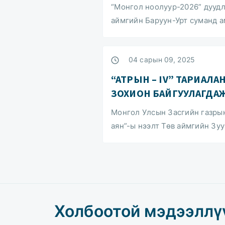
“Монгол ноолуур-2026” дуудла
аймгийн Баруун-Урт суманд а
04 сарын 09, 2025
“АТРЫН – IV” ТАРИАЛ
ЗОХИОН БАЙГУУЛАГДАЖ
Монгол Улсын Засгийн газрын
аян”-ы нээлт Төв аймгийн Зуу
Холбоотой мэдээллү