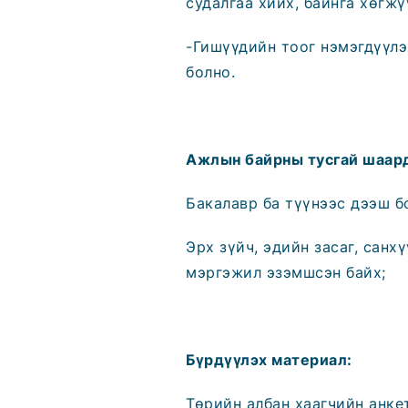
судалгаа хийх, байнга хөгжү
-Гишүүдийн тоог нэмэгдүүлэ
болно.
Ажлын байрны
тусгай
шаард
Бакалавр ба түүнээс дээш б
Эрх зүйч, эдийн засаг, санх
мэргэжил эзэмшсэн байх;
Бүрдүүлэх материал:
Төрийн албан хаагчийн анкет