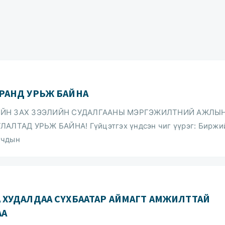
РАНД УРЬЖ БАЙНА
ЙН ЗАХ ЗЭЭЛИЙН СУДАЛГААНЫ МЭРГЭЖИЛТНИЙ АЖЛЫ
ЛТАД УРЬЖ БАЙНА! Гүйцэтгэх үндсэн чиг үүрэг: Биржи
гчдын
ХУДАЛДАА СҮХБААТАР АЙМАГТ АМЖИЛТТАЙ
АА