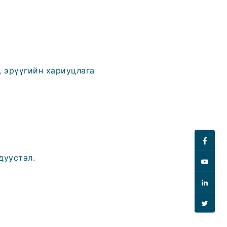
, эрүүгийн хариуцлага
дуустал.