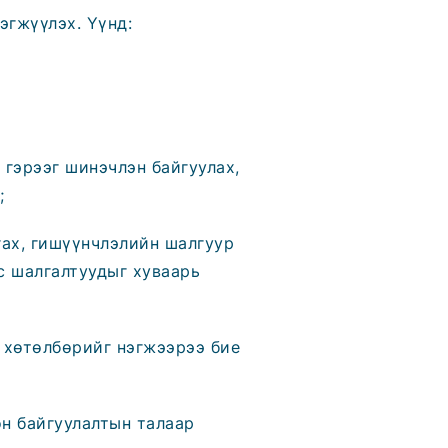
эгжүүлэх. Үүнд:
гэрээг шинэчлэн байгуулах,
;
гах, гишүүнчлэлийн шалгуур
с шалгалтуудыг хуваарь
 хөтөлбөрийг нэгжээрээ бие
он байгуулалтын талаар