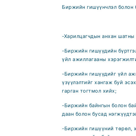
Биржийн гишүүнчлэл болон б
-Харилцагчдын анхан шатны 
-Биржийн гишүүдийн бүртгэл
үйл ажиллагааны хэрэгжилти
-Биржийн гишүүдийг үйл ажи
үзүүлэлтийг хангаж буй эсэ
гарган тогтмол хийх;
-Биржийн байнгын болон бай
даан болон бусад нэгжүүдтэ
-Биржийн гишүүний төрөл, х