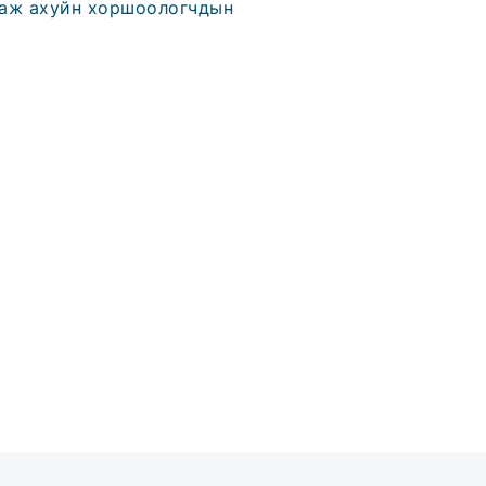
ө аж ахуйн хоршоологчдын