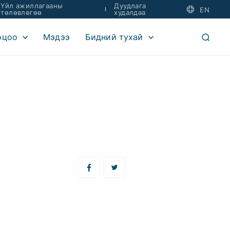
Үйл ажиллагааны
Дуудлага
EN
төлөвлөгөө
худалдаа
оцоо
Мэдээ
Бидний тухай