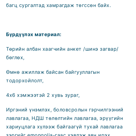
багц сургалтад хамрагдаж төгссөн байх.
Бүрдүүлэх материал:
Төрийн албан хаагчийн анкет /шинэ загвар/
бөглөх,
Өмнө ажиллаж байсан байгууллагын
тодорхойлолт,
4х6 хэмжээтэй 2 хувь зураг,
Иргэний үнэмлэх, боловсролын гэрчилгээний
лавлагаа, НДШ төлөлтийн лавлагаа, эрүүгийн
хариуцлага хүлээж байгаагүй тухай лавлагаа
зэргийг emongolia-гаас хэвлэж авч ирэх.