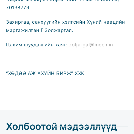
70138779
Захиргаа, санхүүгийн хэлтсийн Хүний нөөцийн
мэргэжилтэн Г.Золжаргал.
Цахим шуудангийн хаяг:
zoljargal@mce.mn
“ХӨДӨӨ АЖ АХУЙН БИРЖ” ХХК
Холбоотой мэдээллүүд