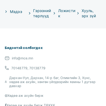
Гэрээний
Ложисти
Хууль,
Мэдээ
төрлүүд
к
эрх зүй
Бидэнтэй холбогдох
info@mce.mn
70148779, 70138779
Дархан-Уул, Дархан, 14-р баг, Олимпийн 3, Хүнс,
хөдөө аж ахуйн, хөнгөн үйлдвэрийн яамны 1 дүгээр
давхар
Хөдөө аж ахуйн бирж
Хөдөө аж ахуйн бирж ТӨХХК