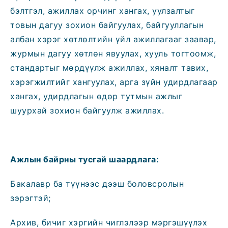
бэлтгэл, ажиллах орчинг хангах, уулзалтыг
товын дагуу зохион байгуулах, байгууллагын
албан хэрэг хөтлөлтийн үйл ажиллагааг заавар,
журмын дагуу хөтлөн явуулах, хууль тогтоомж,
стандартыг мөрдүүлж ажиллах, хяналт тавих,
хэрэгжилтийг хангуулах, арга зүйн удирдлагаар
хангах, удирдлагын өдөр тутмын ажлыг
шуурхай зохион байгуулж ажиллах.
Ажлын байрны
тусгай
шаардлага:
Бакалавр ба түүнээс дээш боловсролын
зэрэгтэй;
Архив, бичиг хэргийн чиглэлээр мэргэшүүлэх