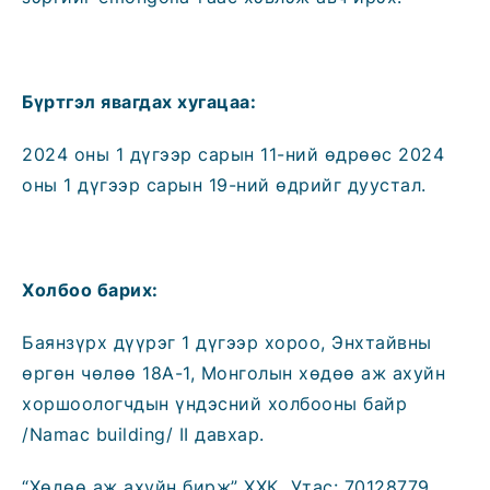
Бүртгэл явагдах хугацаа:
2024 оны 1 дүгээр сарын 11-ний өдрөөс 2024
оны 1 дүгээр сарын 19-ний өдрийг дуустал.
Холбоо барих:
Баянзүрх дүүрэг 1 дүгээр хороо, Энхтайвны
өргөн чөлөө 18А-1, Монголын хөдөө аж ахуйн
хоршоологчдын үндэсний холбооны байр
/Namac building/ II давхар.
“Хөдөө аж ахуйн бирж” ХХК Утас: 70128779,