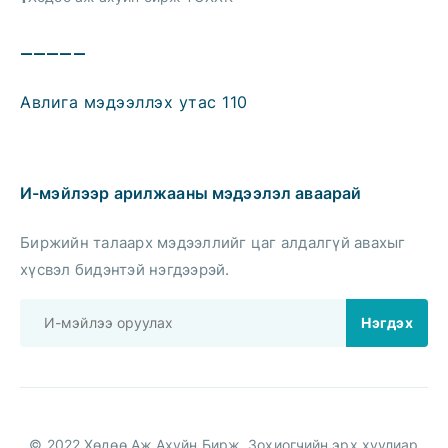
—————
Авлига мэдээллэх утас 110
И-мэйлээр арилжааны мэдээлэл аваарай
Биржийн талаарх мэдээллийг цаг алдалгүй авахыг
хүсвэл бидэнтэй нэгдээрэй.
© 2022 Хөдөө Аж Ахуйн Бирж. Зохиогчийн эрх хуулиар