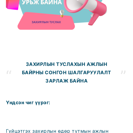
ЗАХИРЛЫН ТУСЛАХЫН
АЖЛЫН
БАЙРН
Ы СОНГОН ШАЛГАРУУЛАЛТ
ЗАРЛА
Ж БАЙНА
Үндсэн чиг үүрэг:
Гүйцэтгэх захирлын өдөр тутмын ажлын