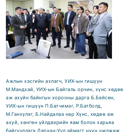
Ажлын хэсгийн ахлагч, УИХ-ын гишүүн
М.Мандхай, УИХ-ын Байгаль орчин, хүнс хөдөө
аж ахуйн байнгын хорооны дарга Б.Бейсен,
УИХ-ын гишүүн П.Батчимэг, Р.Батболд,
М.Ганхүлэг, Б.Найдалаа нар Хүнс, хөдөө аж
ахуй, хөнгөн үйлдвэрийн яам болон харьяа
байгууллага Дархан-Уул аймагт нүүн шилжиж