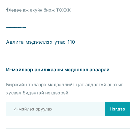
Хөдөө аж ахуйн бирж ТӨХХК
—————
Авлига мэдээллэх утас 110
И-мэйлээр арилжааны мэдээлэл аваарай
Биржийн талаарх мэдээллийг цаг алдалгүй авахыг
хүсвэл бидэнтэй нэгдээрэй.