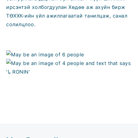
ирсэнтэй холбогдуулан Хөдөө аж ахуйн бирж
ТӨХХК-ийн үйл ажиллагаатай танилцаж, санал
солилцлоо.