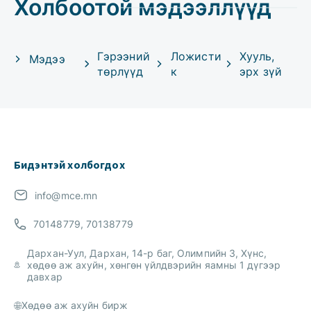
Холбоотой мэдээллүүд
Гэрээний
Ложисти
Хууль,
Мэдээ
төрлүүд
к
эрх зүй
Бидэнтэй холбогдох
info@mce.mn
70148779, 70138779
Дархан-Уул, Дархан, 14-р баг, Олимпийн 3, Хүнс,
хөдөө аж ахуйн, хөнгөн үйлдвэрийн яамны 1 дүгээр
давхар
Хөдөө аж ахуйн бирж