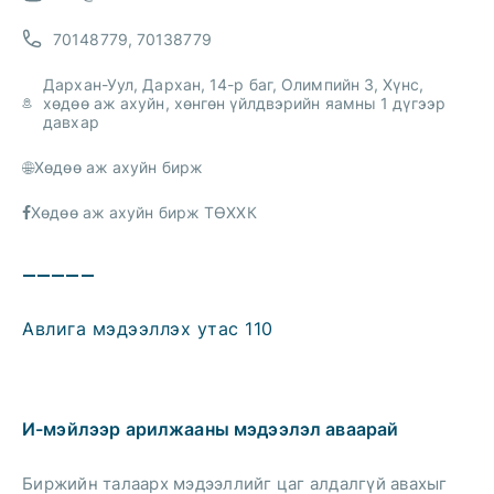
70148779, 70138779
Дархан-Уул, Дархан, 14-р баг, Олимпийн 3, Хүнс,
хөдөө аж ахуйн, хөнгөн үйлдвэрийн яамны 1 дүгээр
давхар
Хөдөө аж ахуйн бирж
Хөдөө аж ахуйн бирж ТӨХХК
—————
Авлига мэдээллэх утас 110
И-мэйлээр арилжааны мэдээлэл аваарай
Биржийн талаарх мэдээллийг цаг алдалгүй авахыг