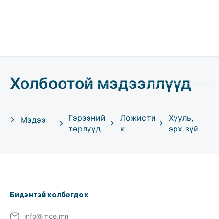
Холбоотой мэдээллүүд
Гэрээний
Ложисти
Хууль,
Мэдээ
төрлүүд
к
эрх зүй
Бидэнтэй холбогдох
info@mce.mn