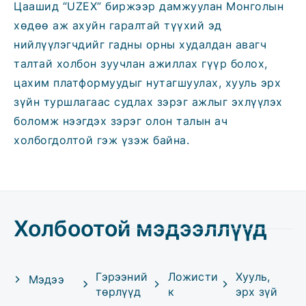
Цаашид “UZEX” биржээр дамжуулан Монголын
хөдөө аж ахуйн гаралтай түүхий эд
нийлүүлэгчдийг гадны орны худалдан авагч
талтай холбон зуучлан ажиллах гүүр болох,
цахим платформуудыг нутагшуулах, хууль эрх
зүйн туршлагаас судлах зэрэг ажлыг эхлүүлэх
боломж нээгдэх зэрэг олон талын ач
холбогдолтой гэж үзэж байна.
Холбоотой мэдээллүүд
Гэрээний
Ложисти
Хууль,
Мэдээ
төрлүүд
к
эрх зүй