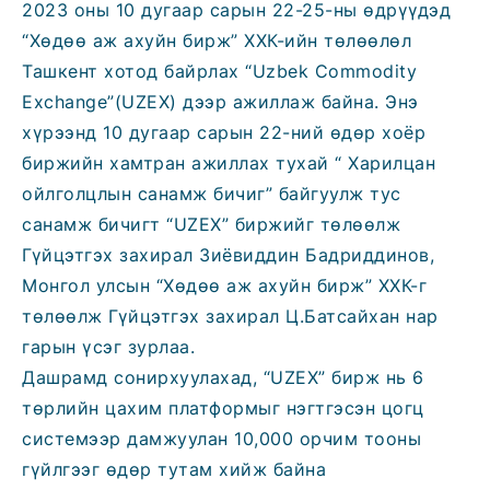
2023 оны 10 дугаар сарын 22-25-ны өдрүүдэд
“Хөдөө аж ахуйн бирж” ХХК-ийн төлөөлөл
Ташкент хотод байрлах “Uzbek Commodity
Exchange”(UZEX) дээр ажиллаж байна. Энэ
хүрээнд 10 дугаар сарын 22-ний өдөр хоёр
биржийн хамтран ажиллах тухай “ Харилцан
ойлголцлын санамж бичиг” байгуулж тус
санамж бичигт “UZEX” биржийг төлөөлж
Гүйцэтгэх захирал Зиёвиддин Бадриддинов,
Монгол улсын “Хөдөө аж ахуйн бирж” ХХК-г
төлөөлж Гүйцэтгэх захирал Ц.Батсайхан нар
гарын үсэг зурлаа.
Дашрамд сонирхуулахад, “UZEX” бирж нь 6
төрлийн цахим платформыг нэгтгэсэн цогц
системээр дамжуулан 10,000 орчим тооны
гүйлгээг өдөр тутам хийж байна