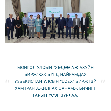
МОНГОЛ УЛСЫН “ХӨДӨӨ АЖ АХУЙН
БИРЖ”ХХК БҮГД НАЙРАМДАХ
УЗБЕКИСТАН УЛСЫН “UZEX” БИРЖТЭЙ
ХАМТРАН АЖИЛЛАХ САНАМЖ БИЧИГТ
ГАРЫН ҮСЭГ ЗУРЛАА.