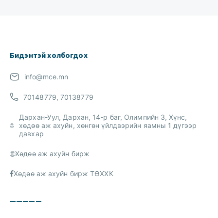
Бидэнтэй холбогдох
info@mce.mn
70148779, 70138779
Дархан-Уул, Дархан, 14-р баг, Олимпийн 3, Хүнс,
хөдөө аж ахуйн, хөнгөн үйлдвэрийн яамны 1 дүгээр
давхар
Хөдөө аж ахуйн бирж
Хөдөө аж ахуйн бирж ТӨХХК
—————